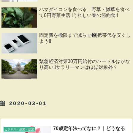
ハマダイコンを食べる｜野草・雑草を食べ
て0円野菜生活!!うれしい春の節約食!!
固定費を極限まで減らせ❷|携帯代を安くし
よう!!
緊急経済対策30万円給付のハードルはかな
り高い!!サラリーマンはほぼ対象外？
2020-03-01
70歳定年法ってなに？｜どうなる
ビジネス・副業・起業