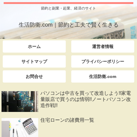
節約と副業・起業、経済のサイト
生活防衛.com｜節約と工夫で賢く生きる
ホーム
運営者情報
サイトマップ
プライバシーポリシー
お問合せ
生活防衛.com
パソコンは中古を買って改造しよう!!家電
量販店で買うのは情弱!!ノートパソコン改
造作戦!!
住宅ローンの諸費用一覧